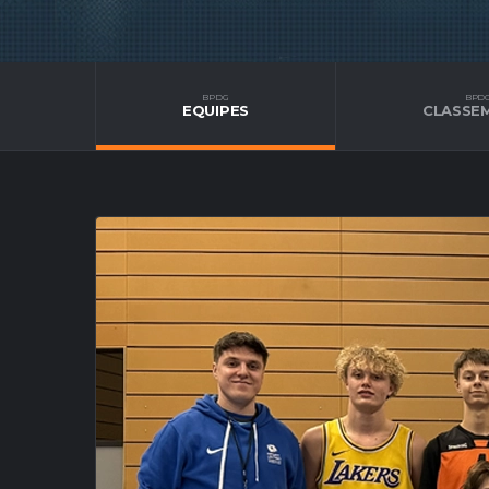
BPDG
BPD
EQUIPES
CLASSE