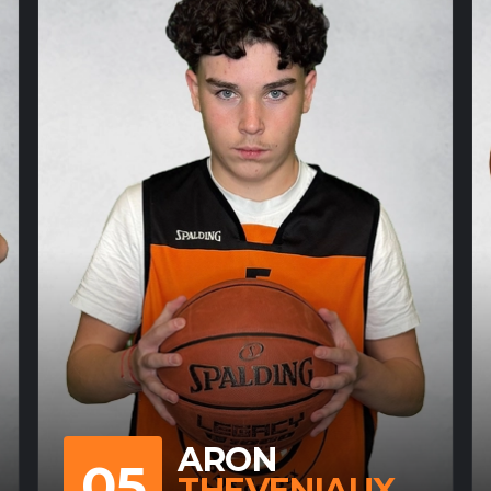
ARON
05
THEVENIAUX