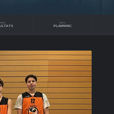
PBDG
BPDG
ULTATS
PLANNING