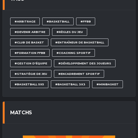
#ARBITRAGE
#BASKETBALL
#FFBB
#DEVENIR ARBITRE
#RÈGLES DU JEU
#CLUB DE BASKET
#ENTRAÎNEUR DE BASKETBALL
#FORMATION FFBB
#COACHING SPORTIF
#GESTION D'ÉQUIPE
#DÉVELOPPEMENT DES JOUEURS
#STRATÉGIE DE JEU
#ENCADREMENT SPORTIF
#BASKETBALL 5X5
#BASKETBALL 3X3
#MINIBASKET
MATCHS