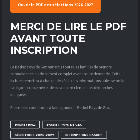
Ouvrir le PDF des sélections 2026-2027
MERCI DE LIRE LE PDF
AVANT TOUTE
INSCRIPTION
Le Basket Pays de Gex remercie toutes les familles de prendre
connaissance du document complet avant toute demande. Cette
lecture permettra à chacun de vérifier les informations utiles selon la
catégorie concernée et de suivre correctement les démarches
indiquées.
Ensemble, continuons à faire grandir le Basket Pays de Gex.
BASKETBALL
BASKET PAYS DE GEX
SÉLECTIONS 2026-2027
INSCRIPTIONS BASKET